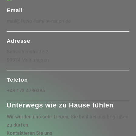
Email
mail@fewo-familie-rauch.de
Adresse
Schwabenstraße 2
99974 Mühlhausen
Telefon
+49 173 4790385
Unterwegs wie zu Hause fühlen
Wir würden uns sehr freuen, Sie bald bei uns begrüßen
zu dürfen.
Kontaktieren Sie uns